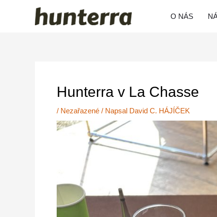
Přeskočit
O NÁS
N
na
obsah
Post
navigation
Hunterra v La Chasse
/
Nezařazené
/ Napsal
David C. HÁJÍČEK