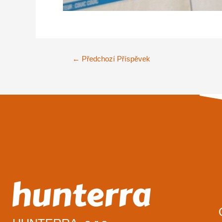
←
Předchozí Příspěvek