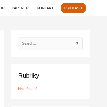
OP
PARTNEŘI
KONTAKT
PŘIHLÁSIT
V
y
h
l
e
Rubriky
d
a
Nezařazené
t
p