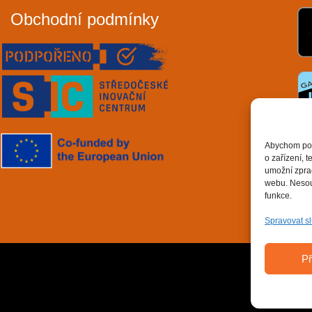
Obchodní podmínky
Abychom posk
o zařízení, 
umožní zprac
webu. Nesouh
funkce.
Spravovat s
Př