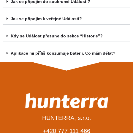
Jak se připojím do soukromé Události?
Jak se připojím k veřejné Události?
Kdy se Událost přesune do sekce “Historie”?
Aplikace mi příliš konzumuje baterii. Co mám dělat?
HUNTERRA, s.r.o.
+420 777 111 466