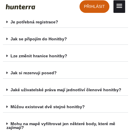
Přeskočit
Hlavn
PŘIHLÁSIT
na
obsah
men
Je potřebná registrace?
Jak se připojím do Honitby?
Lze změnit hranice honitby?
Jak si rezervuji posed?
Jaké uživatelské práva mají jednotliví členové honitby?
Můžou existovat dvě stejné honitby?
Mohu na mapě vyfiltrovat jen některé body, které mě
zajímají?