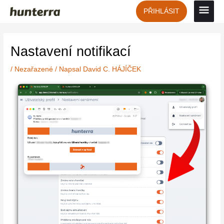
Přeskočit
Hlavn
PŘIHLÁSIT
na
obsah
men
Post
navigation
Nastavení notifikací
/
Nezařazené
/ Napsal
David C. HÁJÍČEK