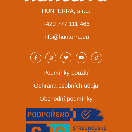
HUNTERRA, s.r.o.
+420 777 111 466
info@hunterra.eu
F
I
T
Y
T
a
n
w
o
i
c
s
i
u
k
e
t
t
t
t
b
a
t
u
o
o
g
e
b
k
Podmínky použití
o
r
r
e
k
a
-
m
Ochrana osobních údajů
f
Obchodní podmínky