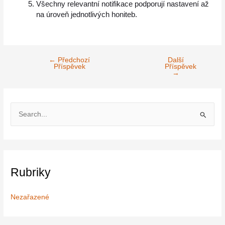
Všechny relevantní notifikace podporují nastavení až
na úroveň jednotlivých honiteb.
←
Předchozí
Další
Příspěvek
Příspěvek
→
V
y
h
l
Rubriky
e
d
Nezařazené
a
t