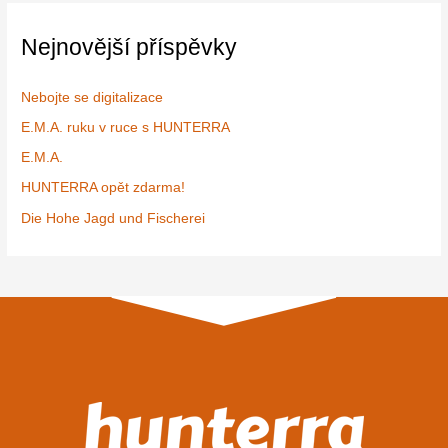
p
r
Nejnovější příspěvky
o
:
Nebojte se digitalizace
E.M.A. ruku v ruce s HUNTERRA
E.M.A.
HUNTERRA opět zdarma!
Die Hohe Jagd und Fischerei