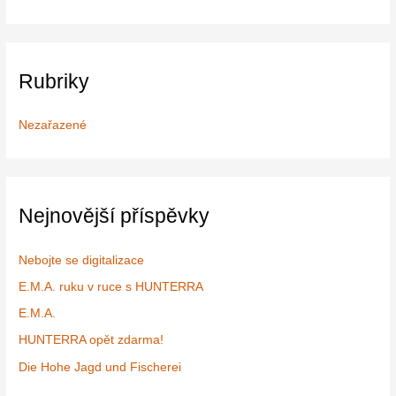
y
h
l
Rubriky
e
d
Nezařazené
a
t
p
r
Nejnovější příspěvky
o
:
Nebojte se digitalizace
E.M.A. ruku v ruce s HUNTERRA
E.M.A.
HUNTERRA opět zdarma!
Die Hohe Jagd und Fischerei