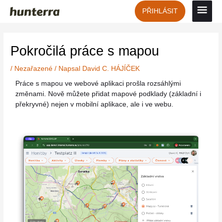
Přeskočit
Hlavn
PŘIHLÁSIT
na
obsah
men
Post
navigation
Pokročilá práce s mapou
/
Nezařazené
/ Napsal
David C. HÁJÍČEK
Práce s mapou ve webové aplikaci prošla rozsáhlými
změnami. Nově můžete přidat mapové podklady (základní i
překryvné) nejen v mobilní aplikace, ale i ve webu.